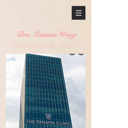
Dra. Cristina Wong
Inflamación ocular y Uveítis